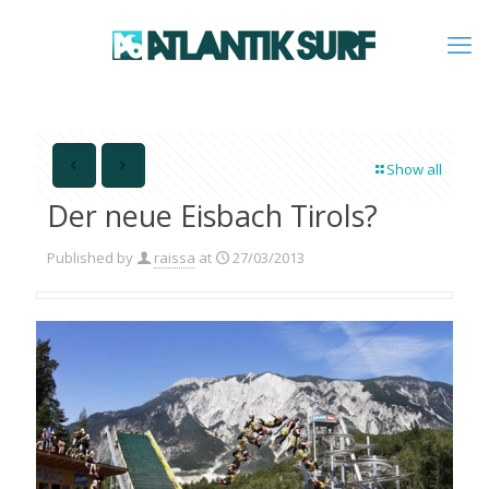
Show all
Der neue Eisbach Tirols?
Published by
raissa
at
27/03/2013