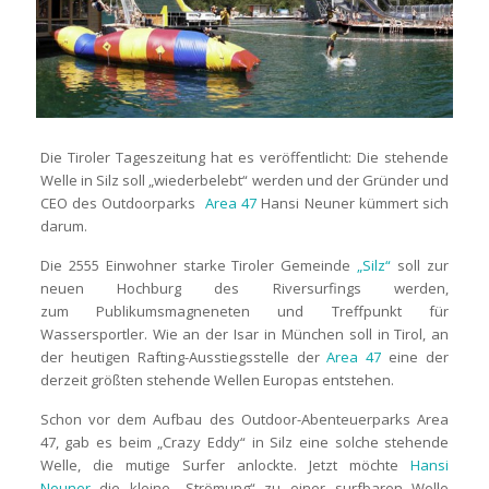
Die Tiroler Tageszeitung hat es veröffentlicht: Die stehende
Welle in Silz soll „wiederbelebt“ werden und der Gründer und
CEO des Outdoorparks
Area 47
Hansi Neuner kümmert sich
darum.
Die 2555 Einwohner starke Tiroler Gemeinde
„Silz“
soll zur
neuen Hochburg des Riversurfings werden,
zum Publikumsmagneneten und Treffpunkt für
Wassersportler. Wie an der Isar in München soll in Tirol, an
der heutigen Rafting-Ausstiegsstelle der
Area 47
eine der
derzeit größten stehende Wellen Europas entstehen.
Schon vor dem Aufbau des Outdoor-Abenteuerparks Area
47, gab es beim „Crazy Eddy“ in Silz eine solche stehende
Welle, die mutige Surfer anlockte. Jetzt möchte
Hansi
Neuner
die kleine „Strömung“ zu einer surfbaren Welle